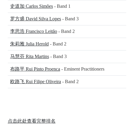
史道加 Carlos Simões
- Band 1
罗方盛 David Silva Lopes
- Band 3
李思浩 Francisco Leitão
- Band 2
朱莉雅 Julia Herold
- Band 2
马慧芬 Rita Martins
- Band 3
布路平 Rui Pinto Proenca
- Eminent Practitioners
欧路飞 Rui Filipe Oliveira
- Band 2
点击此处查看完整排名