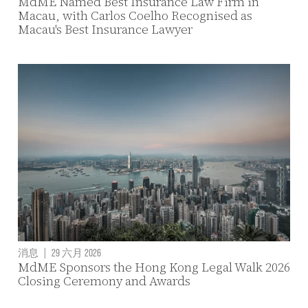
MdME Named Best Insurance Law Firm in
Macau, with Carlos Coelho Recognised as
Macau's Best Insurance Lawyer
消息
|
29 六月 2026
MdME Sponsors the Hong Kong Legal Walk 2026
Closing Ceremony and Awards