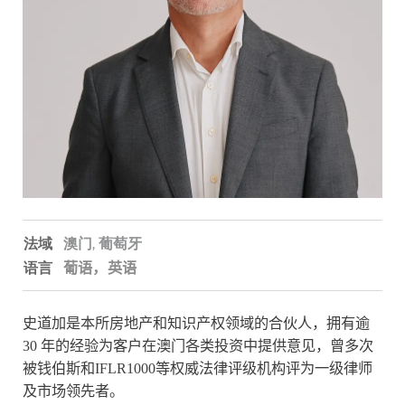
法域
澳门,
葡萄牙
语言
葡语，
英语
史
道加是本所房地产和知识产权领域的合伙人，拥有
逾
30
年的经验为客户在澳门各类投资中提供
意见
，曾多次
被钱伯斯和IFLR1000等权威法律评级机构评为一级律师
及市场领先者。