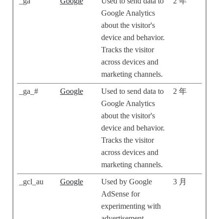
_ga
Google
Used to send data to
2 年
Google Analytics
about the visitor's
device and behavior.
Tracks the visitor
across devices and
marketing channels.
_ga_#
Google
Used to send data to
2 年
Google Analytics
about the visitor's
device and behavior.
Tracks the visitor
across devices and
marketing channels.
_gcl_au
Google
Used by Google
3 月
AdSense for
experimenting with
advertisement