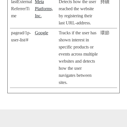
lastExternal
Meta
Detects how the user
持續
ReferrerTi
Platforms,
reached the website
me
Inc.
by registering their
last URL-address.
pagead/1p-
Google
Tracks if the user has
環節
user-list/#
shown interest in
specific products or
events across multiple
websites and detects
how the user
navigates between
sites.