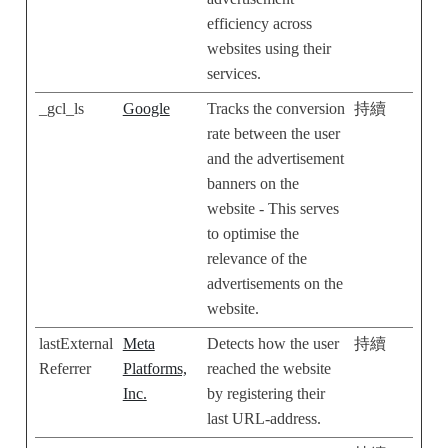
efficiency across
websites using their
services.
_gcl_ls
Google
Tracks the conversion
持續
rate between the user
and the advertisement
banners on the
website - This serves
to optimise the
relevance of the
advertisements on the
website.
lastExternal
Meta
Detects how the user
持續
Referrer
Platforms,
reached the website
Inc.
by registering their
last URL-address.