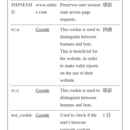
PHPSESSI
www.mdm
Preserves user session
環節
D
e.com
state across page
requests.
rc::a
Google
This cookie is used to
持續
distinguish between
humans and bots.
This is beneficial for
the website, in order
to make valid reports
on the use of their
website.
rc::c
Google
This cookie is used to
環節
distinguish between
humans and bots.
test_cookie
Google
Used to check if the
1 日
user's browser
supports cookies.