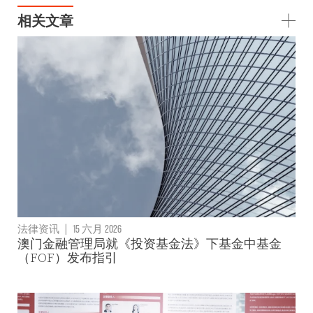
相关文章
法律资讯
|
15 六月 2026
澳门金融管理局就《投资基金法》下基金中基金
（FOF）发布指引