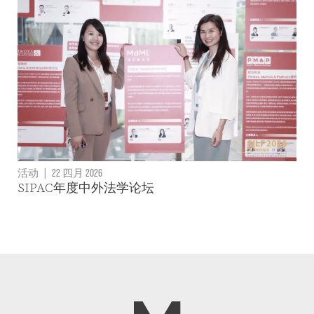
活动
|
22 四月 2026
SIPAC年度中外法学论坛