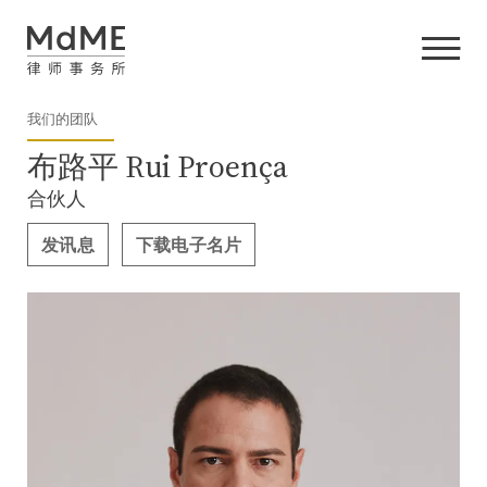
我们的团队
布路平 Rui Proença
合伙人
发讯息
下载电子名片