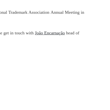
ional Trademark Association
Annual Meeting in
se get in touch with
João Encarnação
head of