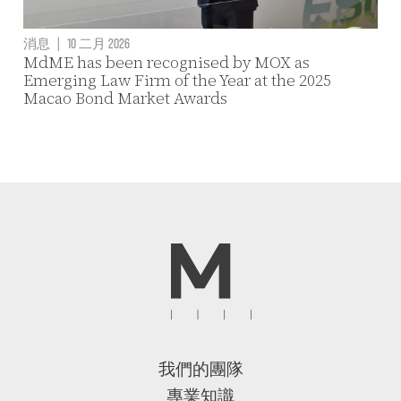
消息
|
10 二月 2026
MdME has been recognised by MOX as
Emerging Law Firm of the Year at the 2025
Macao Bond Market Awards
我們的團隊
專業知識