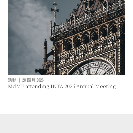
活動
|
20 四月 2026
MdME attending INTA 2026 Annual Meeting