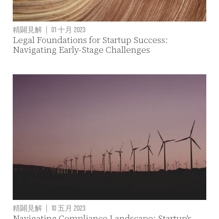
精闢見解
|
01 十月 2023
Legal Foundations for Startup Success:
Navigating Early-Stage Challenges
精闢見解
|
10 五月 2023
Navigating Compliance Landscape: Startup's