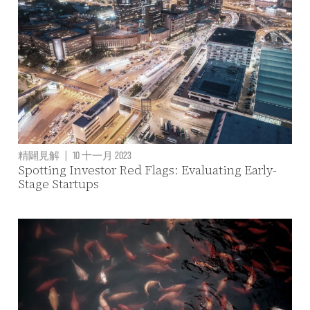
精闢見解
|
10 十一月 2023
Spotting Investor Red Flags: Evaluating Early-
Stage Startups