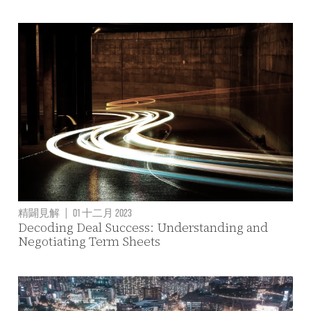
精闢見解
|
01 十二月 2023
Decoding Deal Success: Understanding and
Negotiating Term Sheets