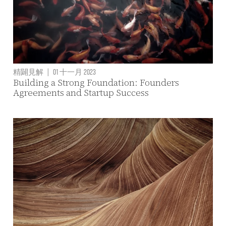
精闢見解
|
01 十一月 2023
Building a Strong Foundation: Founders
Agreements and Startup Success