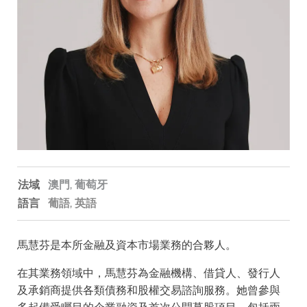
法域
澳門,
葡萄牙
語言
葡語
英語
馬慧芬是本所金融及資本市場業務的合夥人。
在其業務領域中，馬慧芬為金融機構、借貸人、發行人
及承銷商提供各類債務和股權交易諮詢服務。她曾參與