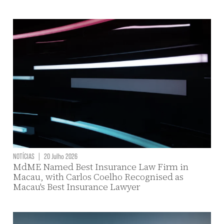
NOTÍCIAS
|
20 Julho 2026
MdME Named Best Insurance Law Firm in
Macau, with Carlos Coelho Recognised as
Macau's Best Insurance Lawyer