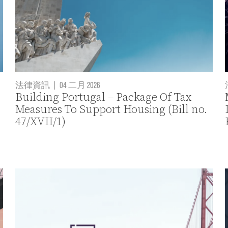
法律資訊
|
04 二月 2026
Building Portugal – Package Of Tax
Measures To Support Housing (Bill no.
47/XVII/1)