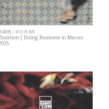
出版物
|
03 六月 2025
Taxation | Doing Business in Macau
2025