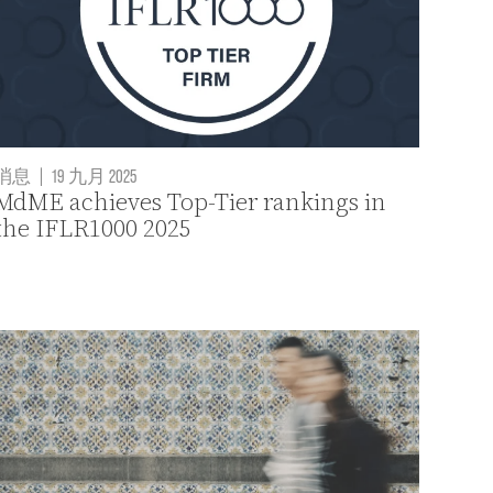
消息
|
19 九月 2025
MdME achieves Top-Tier rankings in
the IFLR1000 2025