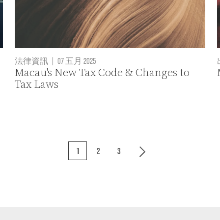
法律資訊
|
07 五月 2025
Macau's New Tax Code & Changes to
Tax Laws
1
2
3