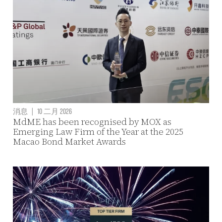
消息
|
10 二月 2026
MdME has been recognised by MOX as
Emerging Law Firm of the Year at the 2025
Macao Bond Market Awards