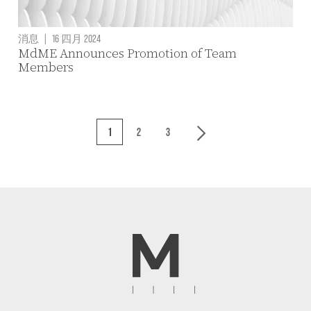
消息
|
16 四月 2024
MdME Announces Promotion of Team
Members
1
2
3