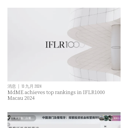
消息
|
13 九月 2024
MdME achieves top rankings in IFLR1000
Macau 2024