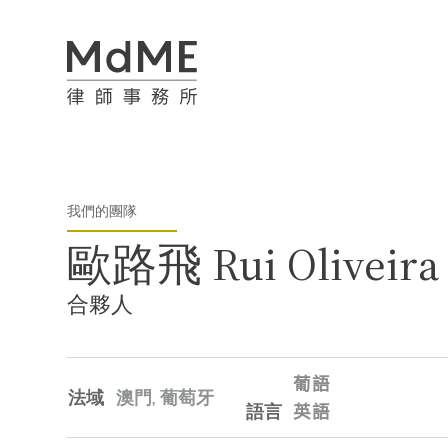
我們的團隊
歐路飛 Rui Oliveira
合夥人
葡語
法域
澳門,
葡萄牙
語言
英語