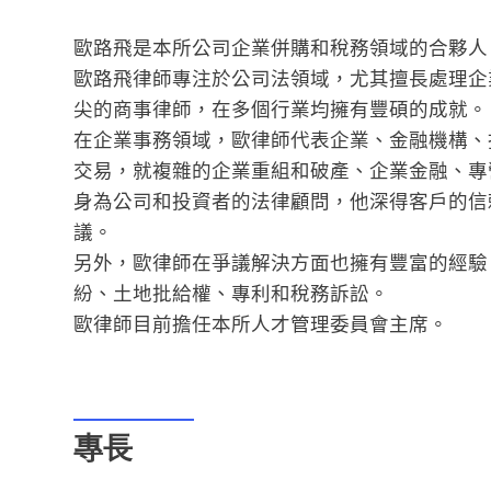
歐路飛是本所
公司企業
併
購
和稅務領域的合夥人
歐路飛律師專注於公司法領域，尤其擅長處理企
尖的商事律師，在多個行業均擁有豐碩的成就。
在企業事務領域，歐律師代表企業、金融機構、
交易，就複雜的企業重組和破產、企業金融、專
身為公司和投資者的法律顧問，他深得客戶的信
議。
另外，歐律師在
爭議解決
方面也擁有豐富的經驗
紛、土地批給權、專利和稅務訴訟。
歐律師目前擔任本所人才管理委員會主席。
專長