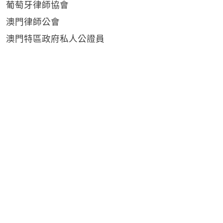
葡萄牙律師
協
會
澳門律師公會
澳門特區政府私人公證員