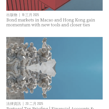
出版物
|
19 三月 2025
Bond markets in Macao and Hong Kong gain
momentum with new tools and closer ties
法律資訊
|
20 二月 2025
Portugal Tax Briefing | Financial Accounts &