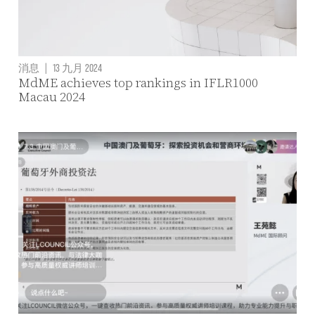
消息
|
13 九月 2024
MdME achieves top rankings in IFLR1000
Macau 2024