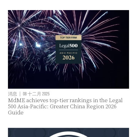
消息
|
08 十二月 2025
MdME achieves top-tier rankings in the Legal
500 Asia-Pacific: Greater China Region 2026
Guide