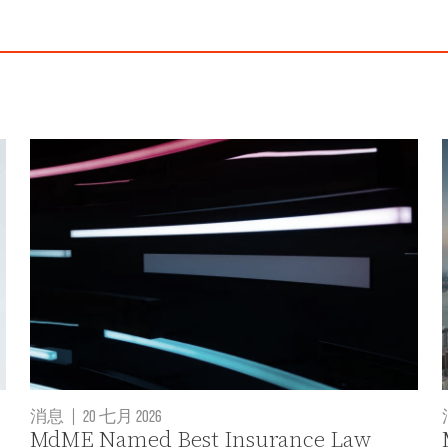
消息
|
20 七月 2026
MdME Named Best Insurance Law