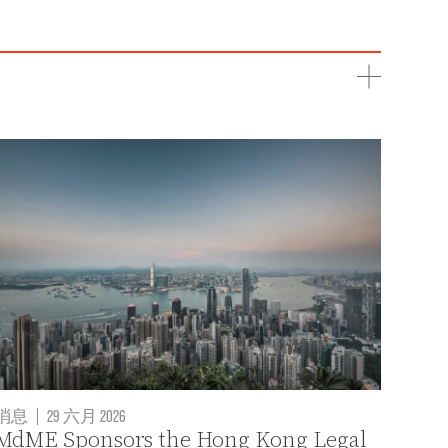
消息
|
29 六月 2026
MdME Sponsors the Hong Kong Legal