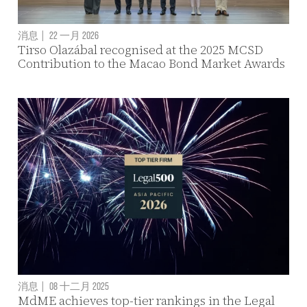
消息
|
22 一月 2026
Tirso Olazábal recognised at the 2025 MCSD
Contribution to the Macao Bond Market Awards
消息
|
08 十二月 2025
MdME achieves top-tier rankings in the Legal