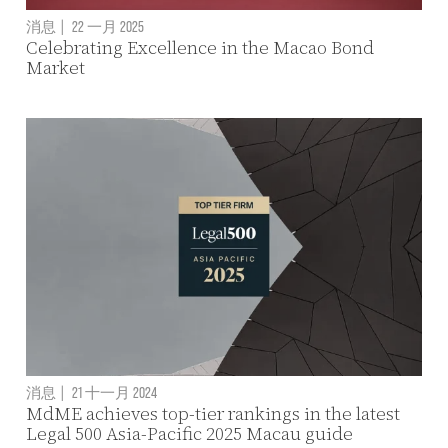
消息
|
22 一月 2025
Celebrating Excellence in the Macao Bond
Market
消息
|
21 十一月 2024
MdME achieves top-tier rankings in the latest
Legal 500 Asia-Pacific 2025 Macau guide