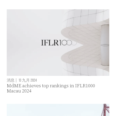
消息
|
13 九月 2024
MdME achieves top rankings in IFLR1000
Macau 2024