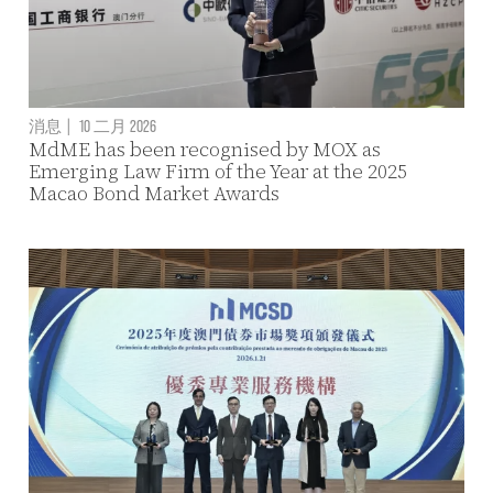
消息
|
10 二月 2026
MdME has been recognised by MOX as
Emerging Law Firm of the Year at the 2025
Macao Bond Market Awards