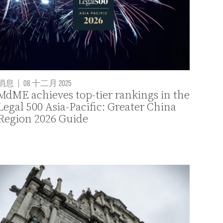
消息
|
08 十二月 2025
MdME achieves top-tier rankings in the
Legal 500 Asia-Pacific: Greater China
Region 2026 Guide