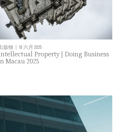
出版物
|
18 六月 2025
Intellectual Property | Doing Business
in Macau 2025