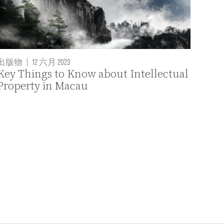
出版物
|
12 六月 2023
Key Things to Know about Intellectual
Property in Macau