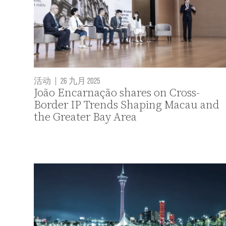
活动
|
26 九月 2025
João Encarnação shares on Cross-
Border IP Trends Shaping Macau and
the Greater Bay Area