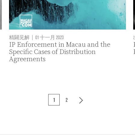
精闢见解
|
01 十一月 2023
IP Enforcement in Macau and the
Specific Cases of Distribution
Agreements
1
2