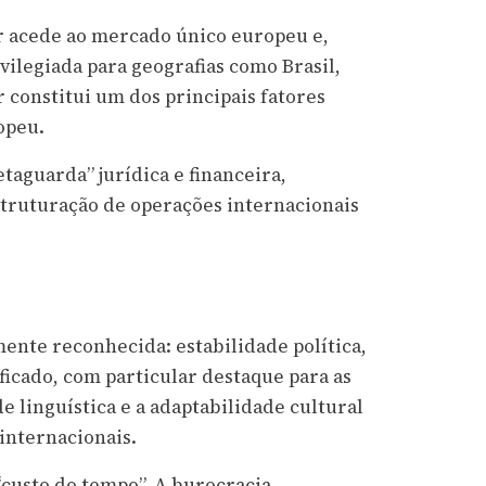
or acede ao mercado único europeu e,
ilegiada para geografias como Brasil,
 constitui um dos principais fatores
opeu.
taguarda” jurídica e financeira,
struturação de operações internacionais
ente reconhecida: estabilidade política,
ficado, com particular destaque para as
e linguística e a adaptabilidade cultural
 internacionais.
custo do tempo”. A burocracia