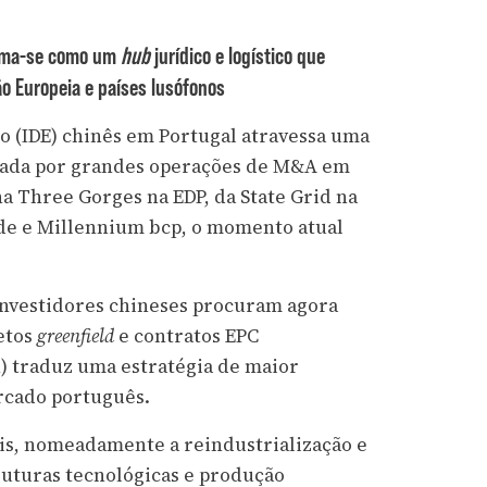
irma-se como um
hub
jurídico e logístico que
ão Europeia e países lusófonos
o (IDE) chinês em Portugal atravessa uma
arcada por grandes operações de M&A em
na Three Gorges na EDP, da State Grid na
úde e Millennium bcp, o momento atual
 investidores chineses procuram agora
jetos
greenfield
e contratos EPC
) traduz uma estratégia de maior
ercado português.
s, nomeadamente a reindustrialização e
ruturas tecnológicas e produção