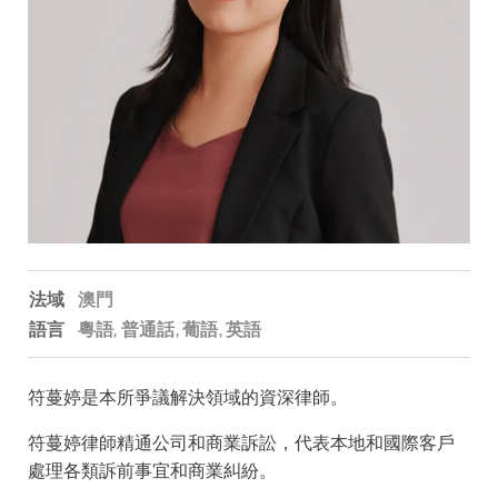
法域
澳門
語言
粵語
普通話
葡語
英語
符蔓婷是本所爭議解決領域的資深律師。
符蔓婷律師精通公司和商業訴訟，代表本地和國際客戶
處理各類訴前事宜和商業糾紛。