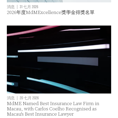
消息
|
31 七月 2026
2026年度MdMExcellence獎學金得獎名單
消息
|
20 七月 2026
MdME Named Best Insurance Law Firm in
Macau, with Carlos Coelho Recognised as
Macau's Best Insurance Lawyer