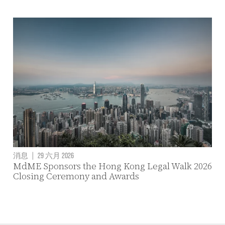
消息
|
29 六月 2026
MdME Sponsors the Hong Kong Legal Walk 2026
Closing Ceremony and Awards