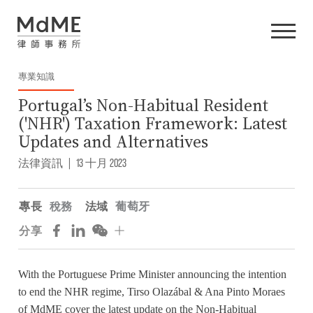
專業知識
Portugal’s Non-Habitual Resident
('NHR') Taxation Framework: Latest
Updates and Alternatives
法律資訊
|
13 十月 2023
專長
稅務
法域
葡萄牙
分享
With the Portuguese Prime Minister announcing the intention
to end the NHR regime, Tirso Olazábal & Ana Pinto Moraes
of MdME cover the latest update on the Non-Habitual