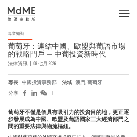
專業知識
葡萄牙：連結中國、歐盟與葡語市場
的戰略門戶 — 中葡投資新時代
法律資訊
|
08 七月 2026
專長
中國投資事務部
法域
澳門
,
葡萄牙
分享
葡萄牙不僅是個具有吸引力的投資目的地，更正逐
步發展成為中國、歐盟及葡語國家三大經濟部門之
間的重要法律與物流樞紐。