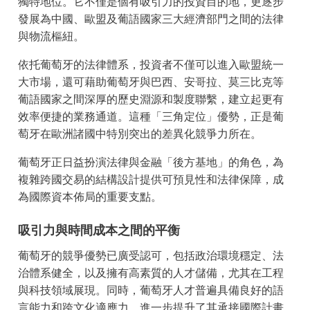
獨特地位。它不僅是個有吸引力的投資目的地，更逐步
發展為中國、歐盟及葡語國家三大經濟部門之間的法律
與物流樞紐。
依托葡萄牙的法律體系，投資者不僅可以進入歐盟統一
大市場，還可藉助葡萄牙與巴西、安哥拉、莫三比克等
葡語國家之間深厚的歷史淵源和製度聯繫，建立起更有
效率便捷的業務通道。這種「三角定位」優勢，正是葡
萄牙在歐洲諸國中特別突出的差異化競爭力所在。
葡萄牙正日益扮演法律與金融「後方基地」的角色，為
複雜跨國交易的結構設計提供可預見性和法律保障，成
為國際資本佈局的重要支點。
吸引力與時間成本之間的平衡
葡萄牙的競爭優勢已廣受認可，包括政治環境穩定、法
治體系健全，以及擁有高素質的人才儲備，尤其在工程
與科技領域展現。同時，葡萄牙人才普遍具備良好的語
言能力和跨文化適應力，進一步提升了其承接國際計畫