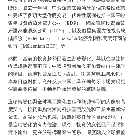
中國對葡萄牙的外國直接投資正步入一個轉型發展的新
階段。過去十年間，中資企業在葡萄牙多個策略性產業
中完成了多項大型併購交易，代表性案例包括中國三峽
集團投資葡萄牙電力公司（EDP）、國家電網投資葡萄
牙國家能源網公司（REN），以及復星集團先後投資忠
誠保險（Fidelidade）、Luz Saúde醫療集團和葡萄牙商業
銀行（Millennium BCP）等。
然而，當前的投資趨勢已發生顯著變化。與以往專注於
收購成熟資產不同，中國投資者如今更加青睞自主建設
的項目。綠地投資及EPC（設計、採購與施工總承包）
專案日益增多，充分反映中國企業在葡萄牙市場實現更
深層產業佈局、推動長期永續發展的戰略意圖。
這項轉變也與全球再工業化進程和能源轉型的大趨勢高
度契合，投資重點逐漸向科技基礎設施和工業生產領域
聚集。高端化妝品包裝、碳纖維零件等項目的湧現，正
是這項變化的有力佐證。現今，投資的意義已不僅限於
資本輸出，更在於建構產業生態系、深度融入全球價值