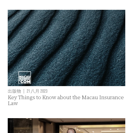
出版物
|
21 八月 2023
Key Things to Know about the Macau Insurance
Law