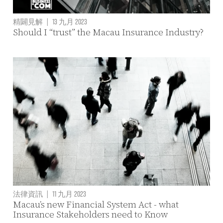
精闢見解
|
13 九月 2023
Should I “trust” the Macau Insurance Industry?
法律資訊
|
11 九月 2023
Macau’s new Financial System Act - what
Insurance Stakeholders need to Know