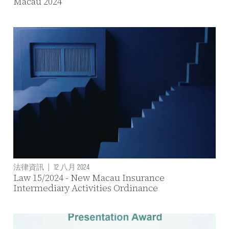
Macau 2024
法律資訊
|
12 八月 2024
Law 15/2024 - New Macau Insurance
Intermediary Activities Ordinance