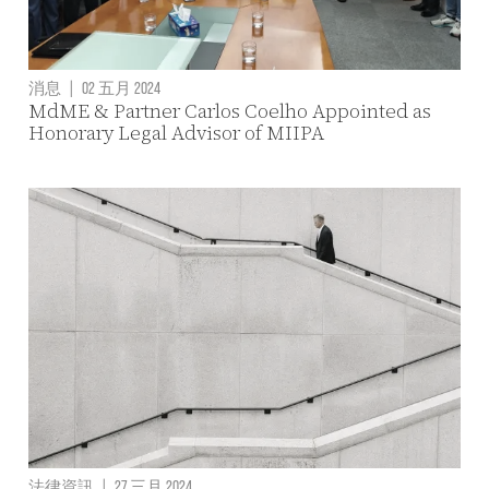
消息
|
02 五月 2024
MdME & Partner Carlos Coelho Appointed as
Honorary Legal Advisor of MIIPA
法律資訊
|
27 三月 2024