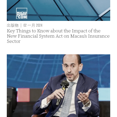
出版物
|
02 一月 2024
Key Things to Know about the Impact of the
New Financial System Act on Macau’s Insurance
Sector