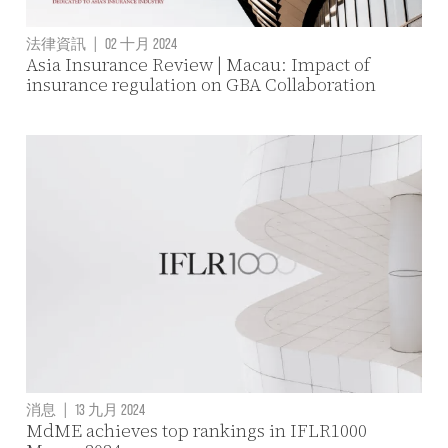
法律資訊
|
02 十月 2024
Asia Insurance Review | Macau: Impact of
insurance regulation on GBA Collaboration
消息
|
13 九月 2024
MdME achieves top rankings in IFLR1000