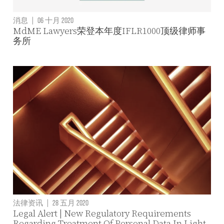
消息
|
06 十月 2020
MdME Lawyers荣登本年度IFLR1000顶级律师事
务所
法律资讯
|
28 五月 2020
Legal Alert | New Regulatory Requirements
Regarding Treatment Of Personal Data In Light