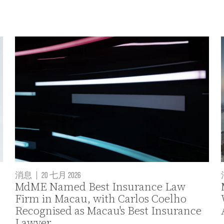
消息
|
20 七月 2026
MdME Named Best Insurance Law
Firm in Macau, with Carlos Coelho
Recognised as Macau's Best Insurance
Lawyer