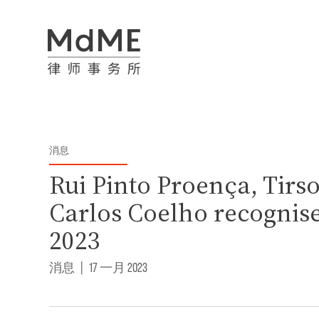
消息
Rui Pinto Proença, Tirs
Carlos Coelho recognise
2023
消息
|
17 一月 2023