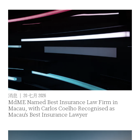
消息
|
20 七月 2026
MdME Named Best Insurance Law Firm in
Macau, with Carlos Coelho Recognised as
Macau's Best Insurance Lawyer