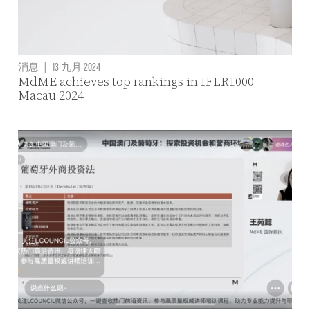
消息
|
13 九月 2024
MdME achieves top rankings in IFLR1000
Macau 2024