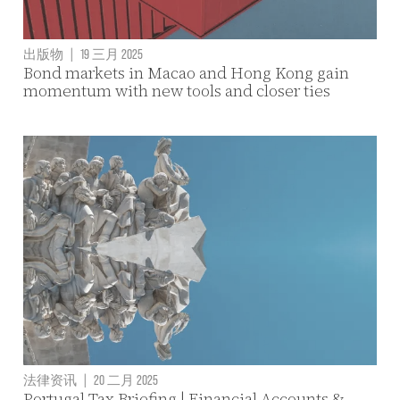
出版物
|
19 三月 2025
Bond markets in Macao and Hong Kong gain
momentum with new tools and closer ties
法律资讯
|
20 二月 2025
Portugal Tax Briefing | Financial Accounts &