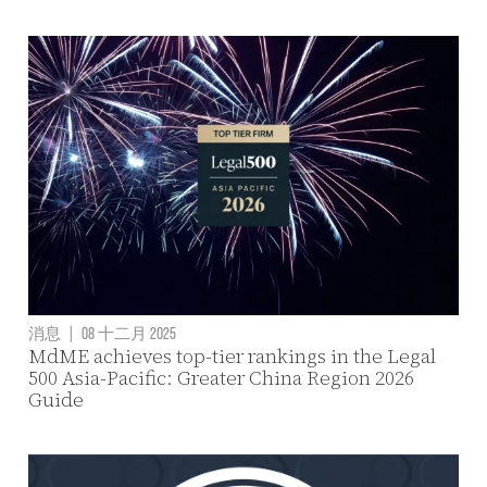
消息
|
08 十二月 2025
MdME achieves top-tier rankings in the Legal
500 Asia-Pacific: Greater China Region 2026
Guide