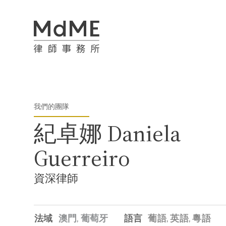
我們的團隊
紀卓娜 Daniela
Guerreiro
資深律師
法域
澳門,
葡萄牙
語言
葡語
英語
粵語