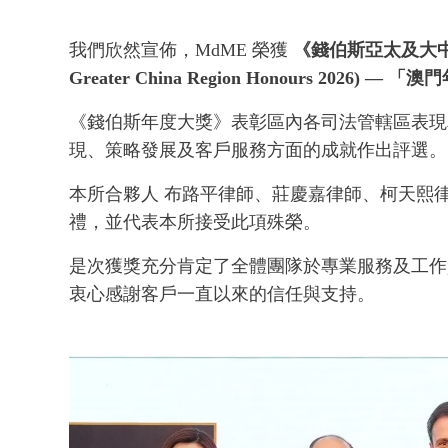
我們欣然宣佈，MdME 榮獲
《錢伯斯亞太及大中華區年度
Greater China Region Honours 2026)
—
「澳門
《錢伯斯年度大獎》表彰區內各司法管轄區表現卓
現、策略發展及客戶服務方面的成就作出評選。
本所合夥人 布路平律師、莊慶嘉律師、柯天熙律
禮，並代表本所接受此項殊榮。
是次獲獎充分肯定了全體團隊於專業服務及工作
衷心感謝客戶一直以來的信任與支持。