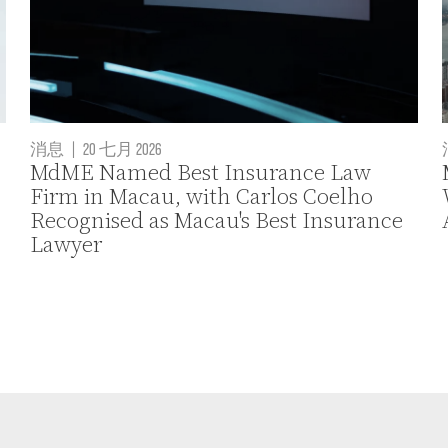
消息
|
20 七月 2026
MdME Named Best Insurance Law
Firm in Macau, with Carlos Coelho
Recognised as Macau's Best Insurance
Lawyer