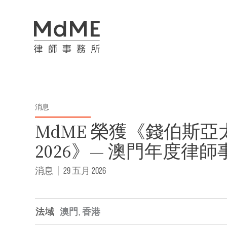
消息
MdME 榮獲《錢伯斯
2026》— 澳門年度律
消息
|
29 五月 2026
法域
澳門
,
香港