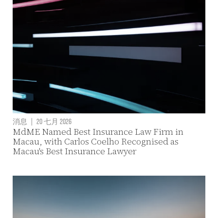
消息
|
20 七月 2026
MdME Named Best Insurance Law Firm in
Macau, with Carlos Coelho Recognised as
Macau's Best Insurance Lawyer