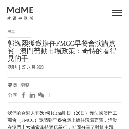
消息
郭逸熙獲邀擔任FMCC早餐會演講嘉
賓 | 澳門勞動市場政策：奇特的看得
見的手
活動
|
27 八月 2020
專長
勞務
分享
我們的合夥人
郭逸熙
Helena昨日（26日）獲法國澳門工
商會（FMCC）邀請到早餐會議上擔任演講嘉賓，活動
在澳門十六浦索菲特酒店舉行，期間分享了對於主題