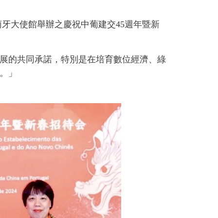
萄牙大使館舉辦之慶祝中葡建交45週年暨新
展的共同承諾，特別是在培育數位經濟、綠
。」