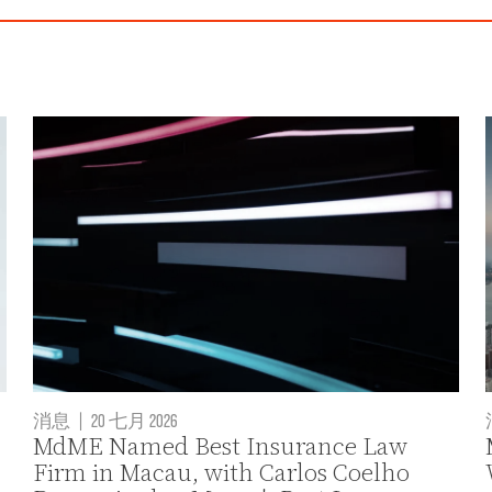
消息
|
20 七月 2026
MdME Named Best Insurance Law
Firm in Macau, with Carlos Coelho