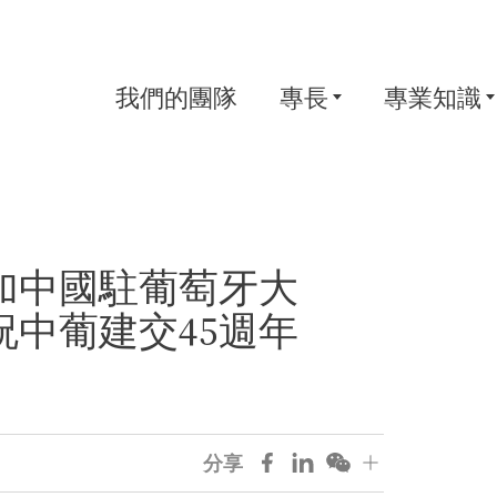
我們的團隊
專長
專業知識
加中國駐葡萄牙大
中葡建交45週年
分享