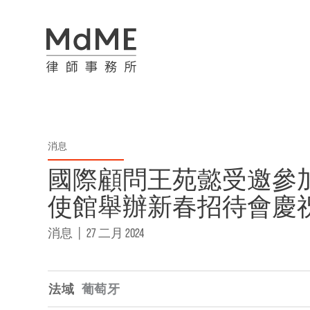
消息
國際顧問王苑懿受邀參
使館舉辦新春招待會慶祝
消息
|
27 二月 2024
法域
葡萄牙