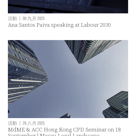
活動
|
09 九月 2025
Ana Santos Paiva speaking at Labour 2030
活動
|
26 八月 2025
MdME & ACC Hong Kong CPD Seminar on 18
September | Macau Legal Landscape