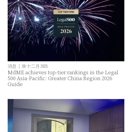
消息
|
08 十二月 2025
MdME achieves top-tier rankings in the Legal
500 Asia-Pacific: Greater China Region 2026
Guide