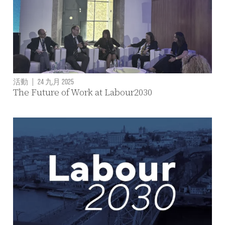
活動
|
24 九月 2025
The Future of Work at Labour2030