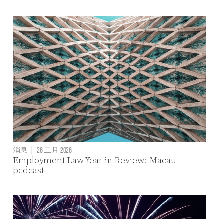
消息
|
26 二月 2026
Employment Law Year in Review: Macau
podcast