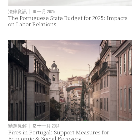
法律資訊
|
10 一月 2025
The Portuguese State Budget for 2025: Impacts
on Labor Relations
精闢見解
|
12 十一月 2024
Fires in Portugal: Support Measures for
Economic & Social Recovery