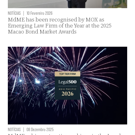
NOTÍCIAS
|
10 Fevereiro 2026
MdME has been recognised by MOX as
Emerging Law Firm of the Year at the 2025
Macao Bond Market Awards
NOTÍCIAS
|
08 Dezembro 2025