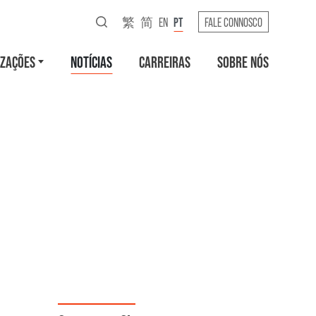
繁
简
EN
PT
FALE CONNOSCO
IZAÇÕES
NOTÍCIAS
CARREIRAS
SOBRE NÓS