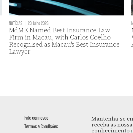
NOTÍCIAS
|
20 Julho 2026
N
MdME Named Best Insurance Law
Firm in Macau, with Carlos Coelho
Recognised as Macau's Best Insurance
Lawyer
Fale connosco
Mantenha-se em
receba as nossa
Termos e Condições
conhecimento m