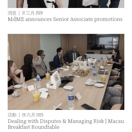
消息
|
31 三月 2026
MdME announces Senior Associate promotions
活動
|
26 六月 2025
Dealing with Disputes & Managing Risk | Macau
Breakfast Roundtable