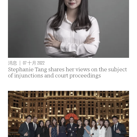
消息
|
07 十月 2022
Stephanie Tang shares her views on the subject
of injunctions and court proceedings