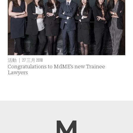
活動
|
27 三月 2018
Congratulations to MdME's new Trainee
Lawyers